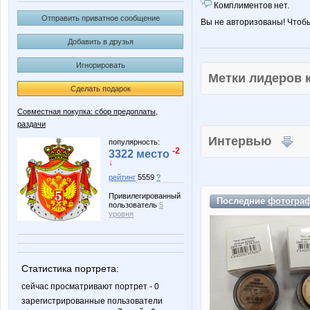
Комплиментов нет.
Отправить приватное сообщение
Вы не авторизованы! Чтоб
Добавить в друзья
Игнорировать
Метки лидеров
Сделать подарок
Совместная покупка: сбор предоплаты,
раздачи
Интервью
популярность:
-2
3322 место
↓
рейтинг
5559
?
Привилегированный
Последние
фотогра
пользователь
5
уровня
Статистика портрета:
сейчас просматривают портрет - 0
зарегистрированные пользователи